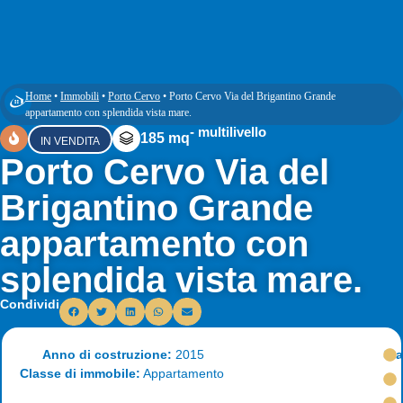
Home
•
Immobili
•
Porto Cervo
•
Porto Cervo Via del Brigantino Grande
appartamento con splendida vista mare.
- multilivello
185 mq
IN VENDITA
Porto Cervo Via del
Brigantino Grande
appartamento con
splendida vista mare.
Condividi
Anno di costruzione:
2015
Sta
Classe di immobile:
Appartamento