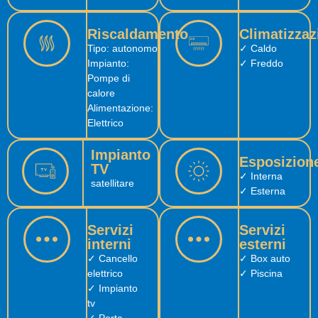
Riscaldamento
Climatizzaz
Tipo: autonomo
✓ Caldo
Impianto:
✓ Freddo
Pompe di
calore
Alimentazione:
Elettrico
Impianto
Esposizion
TV
✓ Interna
satellitare
✓ Esterna
Servizi
Servizi
interni
esterni
✓ Cancello
✓ Box auto
elettrico
✓ Piscina
✓ Impianto
tv
✓ Porta