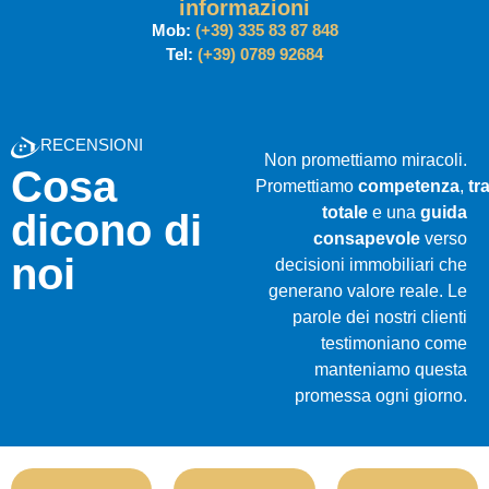
informazioni
Mob:
(+39) 335 83 87 848
Tel:
(+39) 0789 92684
RECENSIONI
Non promettiamo miracoli.
Cosa
Promettiamo
competenza
,
tr
totale
e una
guida
dicono di
consapevole
verso
noi
decisioni immobiliari che
generano valore reale. Le
parole dei nostri clienti
testimoniano come
manteniamo questa
promessa ogni giorno.