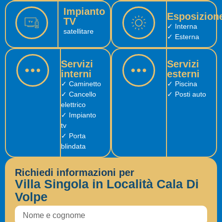
Impianto
Esposizion
TV
✓ Interna
satellitare
✓ Esterna
Servizi
Servizi
interni
esterni
✓ Caminetto
✓ Piscina
✓ Cancello
✓ Posti auto
elettrico
✓ Impianto
tv
✓ Porta
blindata
Richiedi informazioni per
Villa Singola in Località Cala Di
Volpe