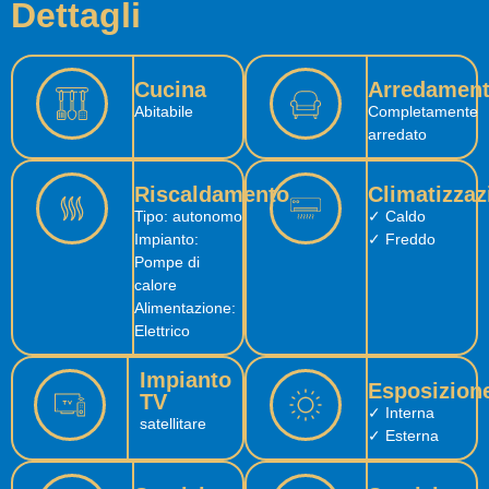
Dettagli
Cucina
Arredamen
Abitabile
Completamente
arredato
Riscaldamento
Climatizzaz
Tipo: autonomo
✓ Caldo
Impianto:
✓ Freddo
Pompe di
calore
Alimentazione:
Elettrico
Impianto
Esposizion
TV
✓ Interna
satellitare
✓ Esterna