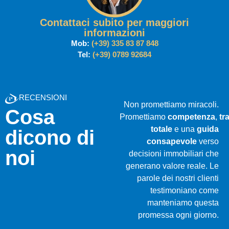
Contattaci subito per maggiori
informazioni
Mob:
(+39) 335 83 87 848
Tel:
(+39) 0789 92684
RECENSIONI
Non promettiamo miracoli.
Cosa
Promettiamo
competenza
,
tr
totale
e una
guida
dicono di
consapevole
verso
noi
decisioni immobiliari che
generano valore reale. Le
parole dei nostri clienti
testimoniano come
manteniamo questa
promessa ogni giorno.