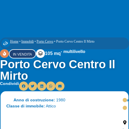
Home
•
Immobili
•
Porto Cervo
•
Porto Cervo Centro Il Mirto
- multilivello
105 mq
IN VENDITA
Porto Cervo Centro Il
Mirto
Condividi
Anno di costruzione:
1980
Sta
Classe di immobile:
Attico